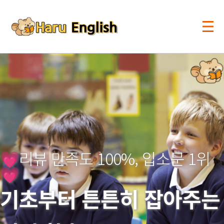
💗리뷰 만족도 100%, 입소문 1위
💗
기초부터 튼튼히 잡아주는